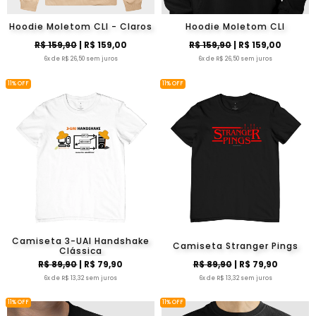
Hoodie Moletom CLI - Claros
Hoodie Moletom CLI
R$ 159,90
| R$ 159,00
R$ 159,90
| R$ 159,00
6x de R$ 26,50 sem juros
6x de R$ 26,50 sem juros
11% OFF
11% OFF
Camiseta 3-UAI Handshake
Camiseta Stranger Pings
Clássica
R$ 89,90
| R$ 79,90
R$ 89,90
| R$ 79,90
6x de R$ 13,32 sem juros
6x de R$ 13,32 sem juros
11% OFF
11% OFF